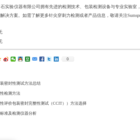
实验仪器有限公司拥有先进的检测技术、包装检测设备与专业实验室
解决方案。如需了解更多针尖穿刺力检测或者产品信息，敬请关注Sumspr
无
无
0
检测方法及计算公式
9650 无菌药品包装系统密封性指导原则》
刺力穿刺强度检测方法
)-500N型智能电子拉力试验机检测项目解析
应力检测方法介绍
、密度、气体透过量、水蒸汽透过量等8个标准草案公示
破碎的原因及解决方案
物理性能检测项目及检测方法介绍
封完整性验证方法概述
0.5级、1级表示什么？
性测试方法介绍
密封检漏用真空衰减法or高压放电法?
统密封性研究指导原则密封性检测方法探讨
射器检测项目及注射器测试仪
分析检测技术指南》隆重问世
装密封性测试方法总结
性检测方法
性评价包装密封完整性测试（CCIT））方法选择
标准及检测仪器分析
试常用的三种方法介绍