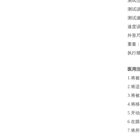
测试范围：
测试误差
测试速度：
速度误差
外形尺度：3
重量：2
执行规范
医用注射
1.将被检
2.将适
3.将被
4.将移动速
5.开动
6.在膜上
7.将所得