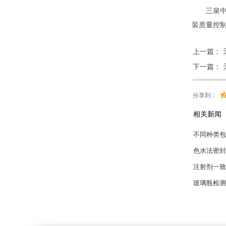
三泉中石
装质量控制
上一篇：
下一篇：
分享到：
相关新闻
瓶身不圆度
带您了解《
电池隔膜穿
XLW(PC
玻璃容器内
药包材红外
解析玻璃瓶
锂电池隔膜
药品包装密
拉力试验机
玻璃瓶密封
大输液软袋
药品包装系
解析笔试注
《中国药典
不同种类包
色水法密封
注射剂一致
玻璃瓶检测
摩擦系数测