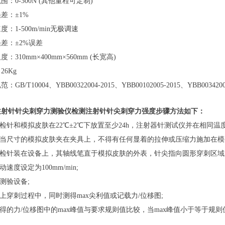
0-300N (其他量程可定制)
：±1%
1-500m/min无极调速
：±2%误差
10mm×400mm×560mm (长宽高)
6Kg
：GB/T10004、YBB00322004-2015、YBB00102005-2015、YBB00342002
针针尖刺穿力测验仪检测注射针针尖刺穿力强度步骤方法如下：
针和模拟皮肤在22℃±2℃下放置至少24h，注射器针测试仪并在相同温
当尺寸的模拟皮肤夹在夹具上，不得有任何显着的拉伸或压缩力施加在模
检针装在设备上，其轴线笔直于模拟皮肤的外表，针尖指向圆形穿刺区域
度设定为100mm/min;
测验设备;
穿刺过程中，同时测得max尖利值或记载力/位移图;
的力/位移图中的max峰值与要求规则值比较，当max峰值小于等于规