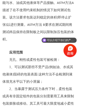
能与水、油或其他液体等产品接触。
方法
ASTM
A
描
述
了
在不使用约束机制的情况下如何测试包
装。该方法要求包装达到稳定的体积
即停止扩
(
张
以进行测量。
方法
要求在测试期间将
)
ASTM
B
测试样品保持在限制板之间以限制加压包装的体
积
。
可以介绍下你们的产品么
应用
范围
无孔、刚性或柔性包装可被检测
：
1、可以测试那些不受产品
例如油、水或其
(
他液体
阻碍的包装表面
这种
方
法不会检测到液
)
:
体填充水平以下的小泄漏；
2、当暴露于测试压力条件下时，柔性包装
或具有非固定组件的包装分别需要用工具来限制
包装膨胀或移动。其工具可最大限度地减小柔性