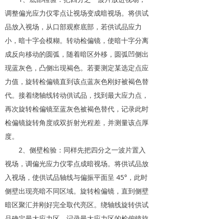
调整偏光应力仪零点让视场变成暗视场。将供试
品放入视场，从口部观察底部，若供试品应力
小，暗十字会模糊。转动检偏镜，使暗十字分离
成反向移动的圆弧，随着暗区外移，圆弧凹侧出
现蓝灰色，凸侧出现褐色。若要测定某选定点应
力值，旋转检偏镜直到该点蓝灰色刚好被褐色替
代。接着绕轴线转动供试品，找到最大应力点，
再次旋转检偏镜至蓝灰色被褐色替代，记录此时
检偏镜旋转角度或双折射光程差，并测量该点厚
度。
2、侧壁检验：同样先把四分之一波片置入
视场，调偏光应力仪零点成暗视场。将供试品放
入视场，使供试品轴线与偏振平面呈 45°，此时
侧壁出现亮暗不同区域。旋转检偏镜，直到侧壁
暗区聚汇并刚好完全取代亮区。绕轴线旋转供试
品确定最大应力区，记录最大应力区的检偏镜旋