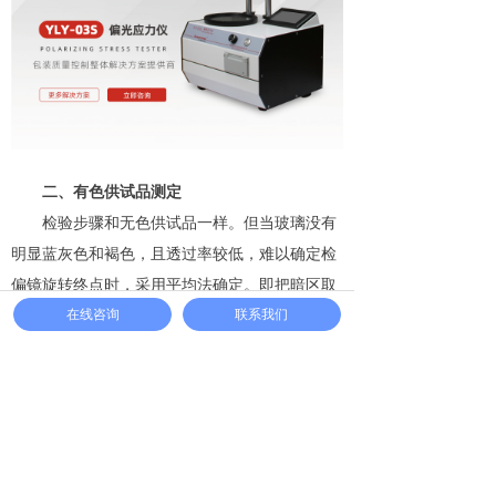
二、有色供试品测定
检验步骤和无色供试品一样。但当玻璃没有
明显蓝灰色和褐色，且透过率较低，难以确定检
偏镜旋转终点时，采用平均法确定。即把暗区取
代亮区的旋转角度与再使亮区刚好重新出现的总
在线咨询
联系我们
旋转角度(或双折射光程差)相加，取平均值作为
结果。
综合所述，
“4003 玻璃容器内应力测定法-第
三次公示稿”根据《中国药典》药包材标准命名原