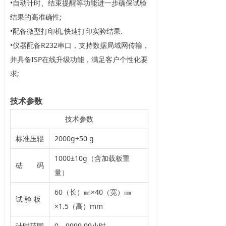
•自动计时、结束提醒等功能进一步确保试验
结果的高准确性;
•配备微型打印机,快速打印实验结果.
•仪器配备R232串口，支持数据局域网传输，
并具备ISP在线升级功能，满足客户个性化要
求;
技术参数
技术参数
标准压辊
2000g±50 g
1000±10g（含加载板重
砝 码
量）
60（长）㎜×40（宽）㎜
试 验 板
×1.5（高）mm
计时范围
0～9999.99小时