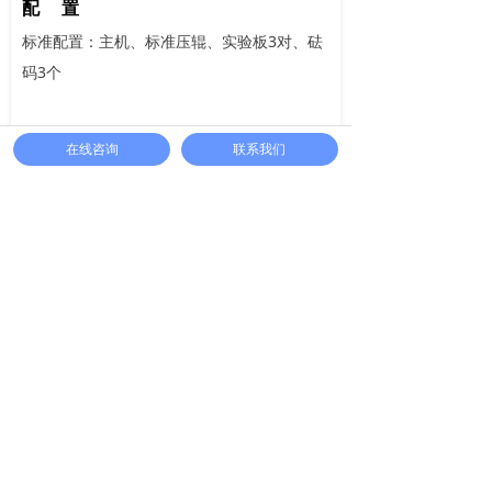
配 置
标准配置：主机、标准压辊、实验板3对、砝
码3个
在线咨询
联系我们
分享到：
0
在线留言
您有什么疑问，可在线留言，稍后会有工作人
员与您联系！
您的问题
*
넁
产品选择
넁
产品价格
넁
技术咨询
넁
售后问题
넁
其他